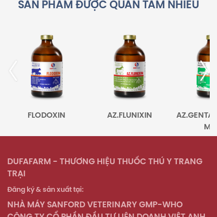
SẢN PHẨM ĐƯỢC QUAN TÂM NHIỀU
FLODOXIN
AZ.FLUNIXIN
AZ.GENTA-T
MAX
DUFAFARM - THƯƠNG HIỆU THUỐC THÚ Y TRANG
TRẠI
Đăng ký & sản xuất tại:
NHÀ MÁY SANFORD VETERINARY GMP-WHO
CÔNG TY CỔ PHẦN ĐẦU TƯ LIÊN DOANH VIỆT ANH