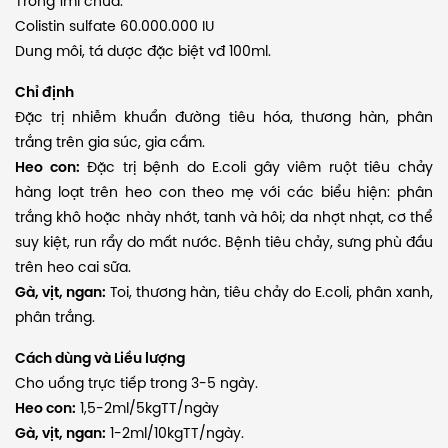
Trong 1ml chứa:
Colistin sulfate 60.000.000 IU
Dung môi, tá dược đặc biệt vđ 100ml.
Chỉ định
Đặc trị nhiễm khuẩn đường tiêu hóa, thương hàn, phân
trắng trên gia súc, gia cầm.
Heo con:
Đặc trị bệnh do E.coli gây viêm ruột tiêu chảy
hàng loạt trên heo con theo mẹ với các biểu hiện: phân
trắng khô hoặc nhày nhớt, tanh và hôi; da nhợt nhạt, cơ thể
suy kiệt, run rẩy do mất nước. Bệnh tiêu chảy, sưng phù đầu
trên heo cai sữa.
Gà, vịt, ngan:
Toi, thương hàn, tiêu chảy do E.coli, phân xanh,
phân trắng.
Cách dùng và Liều lượng
Cho uống trực tiếp trong 3-5 ngày.
Heo con:
1,5-2ml/5kgTT/ngày
Gà, vịt, ngan:
1-2ml/10kgTT/ngày.