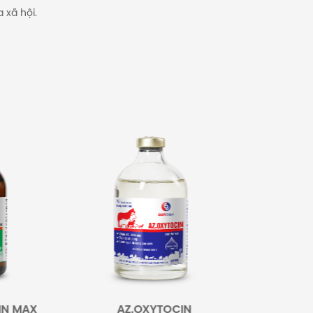
 xã hội.
AZ.OXYTOCIN
FLODOXI