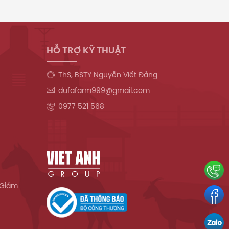
HỖ TRỢ KỸ THUẬT
ThS, BSTY Nguyễn Viết Đảng
dufafarm999@gmail.com
0977 521 568
 Giảm