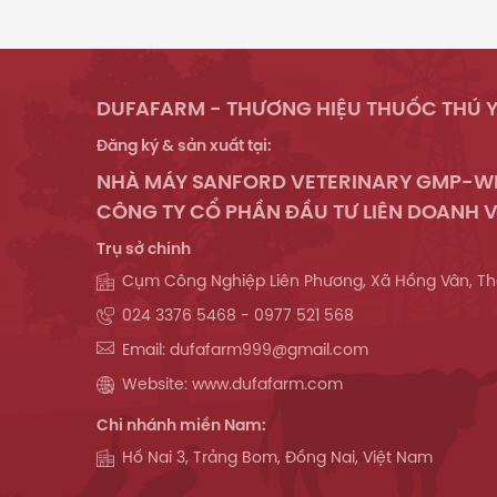
DUFAFARM - THƯƠNG HIỆU THUỐC THÚ Y
Đăng ký & sản xuất tại:
NHÀ MÁY SANFORD VETERINARY GMP-
CÔNG TY CỔ PHẦN ĐẦU TƯ LIÊN DOANH V
Trụ sở chính
Cụm Công Nghiệp Liên Phương, Xã Hồng Vân, Th
024 3376 5468 - 0977 521 568
Email: dufafarm999@gmail.com
Website: www.dufafarm.com
Chi nhánh miền Nam:
Hố Nai 3, Trảng Bom, Đồng Nai, Việt Nam