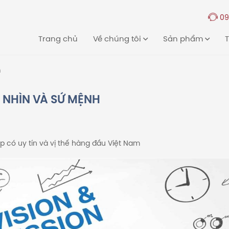
09
Trang chủ
Về chúng tôi
Sản phẩm
T
h
 NHÌN VÀ SỨ MỆNH
p có uy tín và vị thế hàng đầu Việt Nam