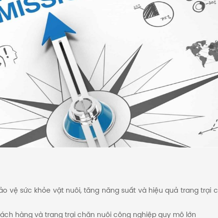
 vệ sức khỏe vật nuôi, tăng năng suất và hiệu quả trang trại 
hách hàng và trang trại chăn nuôi công nghiệp quy mô lớn