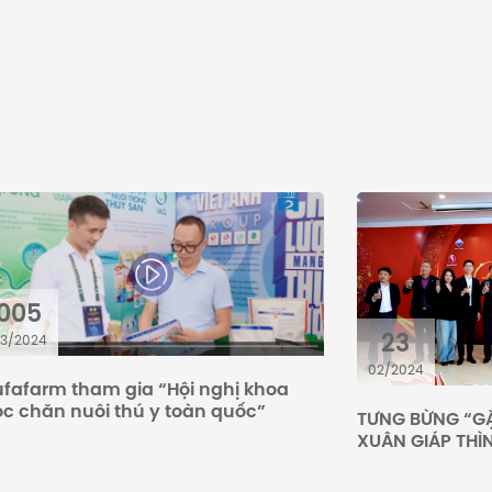
005
23
3/2024
02/2024
fafarm tham gia “Hội nghị khoa
c chăn nuôi thú y toàn quốc”
TƯNG BỪNG “GẶ
XUÂN GIÁP THÌ