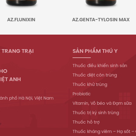
.FLUNIXIN
AZ.GENTA-TYLOSIN MAX
 TRANG TRẠI
SẢN PHẨM THÚ Y
Thuốc điều khiển sinh sản
WHO
Thuốc diệt côn trùng
IỆT ANH
Thuốc khử trùng
Probiotic
ành phố Hà Nội, Việt Nam
Vitamin, Vỗ béo và Đạm sữa
Thuốc trị ký sinh trùng
Thuốc hỗ trợ
Thuốc kháng viêm – Hạ sốt –