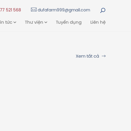
77 521 568
dufafarm999@gmail.com
in tức
Thư viện
Tuyển dụng
Liên hệ
Xem tất cả