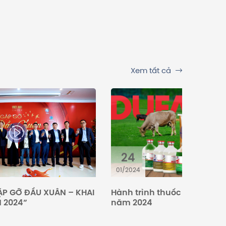
Xem tất cả
24
01/2024
P GỠ ĐẦU XUÂN – KHAI
Hành trình thuốc thú y Duf
N 2024”
năm 2024