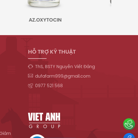
AZ.OXYTOCIN
FLODOXIN
HỖ TRỢ KỸ THUẬT
ThS, BSTY Nguyễn Viết Đảng
dufafarm999@gmail.com
0977 521 568
 Giảm