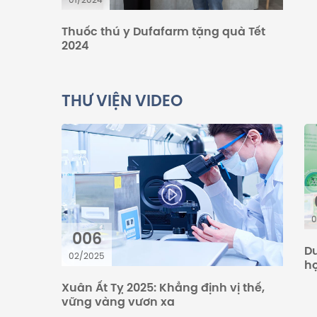
Thuốc thú y Dufafarm tặng quà Tết
2024
THƯ VIỆN VIDEO
0
006
Du
02/2025
họ
Xuân Ất Tỵ 2025: Khẳng định vị thế,
vững vàng vươn xa