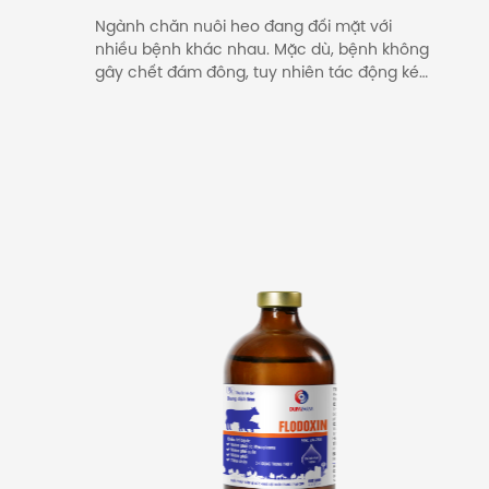
Ngành chăn nuôi heo đang đối mặt với
nhiều bệnh khác nhau. Mặc dù, bệnh không
gây chết đám đông, tuy nhiên tác động kéo
dài và ảnh hưởng nghiêm trọng đến hoạt
động chăn nuôi. Đặc biệt, có các bệnh
không có triệu chứng rõ ràng và không thể
phát hiện bằng mắt thường. […]