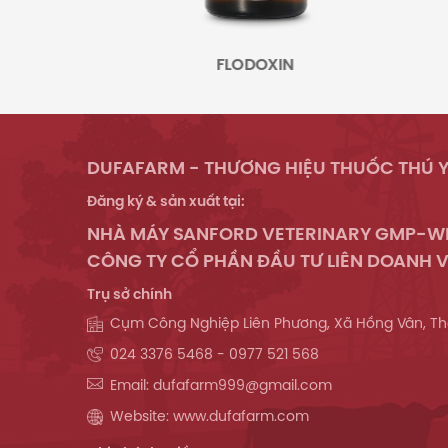
N
FLODOXIN
AZ
DUFAFARM - THƯƠNG HIỆU THUỐC THÚ Y
Đăng ký & sản xuất tại:
NHÀ MÁY SANFORD VETERINARY GMP-
CÔNG TY CỔ PHẦN ĐẦU TƯ LIÊN DOANH V
Trụ sở chính
Cụm Công Nghiệp Liên Phương, Xã Hồng Vân, Th
024 3376 5468 - 0977 521 568
Email: dufafarm999@gmail.com
Website: www.dufafarm.com