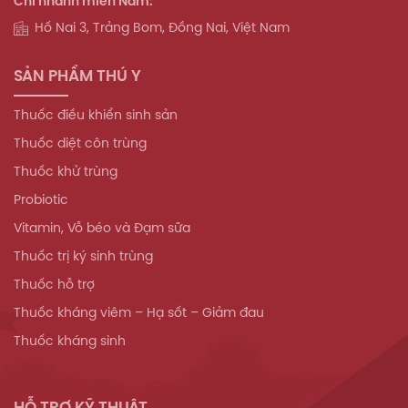
Chi nhánh miền Nam:
Hố Nai 3, Trảng Bom, Đồng Nai, Việt Nam
SẢN PHẨM THÚ Y
Thuốc điều khiển sinh sản
Thuốc diệt côn trùng
Thuốc khử trùng
Probiotic
Vitamin, Vỗ béo và Đạm sữa
Thuốc trị ký sinh trùng
Thuốc hỗ trợ
Thuốc kháng viêm – Hạ sốt – Giảm đau
Thuốc kháng sinh
HỖ TRỢ KỸ THUẬT