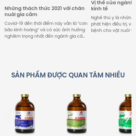
Vị thế của ngành 
Những thách thức 2021 với chăn
kinh tế
nuôI gia cầm
Nghề thú y là những
Covid-19 đến thời điểm này vẫn là “cơn
phát hiện điều trị, v
bão kinh hoàng” và có sức ảnh hưởng
bệnh cho vật nuôi và
nghiêm trọng nhất đến ngành gia cầm
Ðồng thời góp phần 
trong lịch sử suốt 20 năm qua. Ðại dịch
cộng đồng. Do vậy, 
này đã tạo ra một sự thay đổi lớn nhất
quan trọng đặc biệt 
từ trước đến nay trên thị trường gia
vật nuôi gắn liền với 
cầm. Giá thức ăn biến […]
SẢN PHẨM ĐƯỢC QUAN TÂM NHIỀU