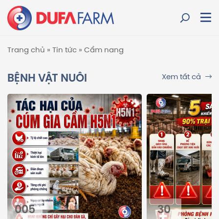
Trang chủ
»
Tin tức
»
Cẩm nang
BỆNH VẬT NUÔI
Xem tất cả
005
30