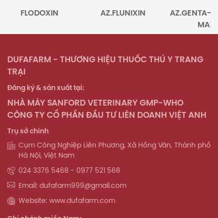
FLODOXIN
AZ.FLUNIXIN
AZ.GENTA-TYLO
MAX
DUFAFARM - THƯƠNG HIỆU THUỐC THÚ Y TRANG
TRẠI
Đăng ký & sản xuất tại:
NHÀ MÁY SANFORD VETERINARY GMP-WHO
CÔNG TY CỔ PHẦN ĐẦU TƯ LIÊN DOANH VIỆT ANH
Trụ sở chính
Cụm Công Nghiệp Liên Phương, Xã Hồng Vân, Thành phố
Hà Nội, Việt Nam
024 3376 5468 - 0977 521 568
Email: dufafarm999@gmail.com
Website: www.dufafarm.com