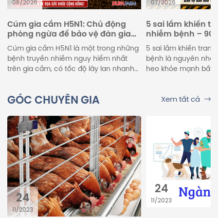
08/2026
07/2026
Cúm gia cầm H5N1: Chủ động
5 sai lầm khiến tr
phòng ngừa để bảo vệ đàn gia
nhiễm bệnh – 90% 
cầm
mắc phải
Cúm gia cầm H5N1 là một trong những
5 sai lầm khiến trang
bệnh truyền nhiễm nguy hiểm nhất
bệnh là nguyên nhân
trên gia cầm, có tốc độ lây lan nhanh
heo khỏe mạnh bất 
và tỷ lệ chết rất cao. Trong thời gian
dịch, làm giảm năng 
gần đây, tình hình dịch bệnh tại nhiều
phí điều trị. Điều đán
GÓC CHUYÊN GIA
Xem tất cả
địa phương vẫn diễn biến phức tạp,
những rủi ro này đều
nhiều ổ dịch chưa qua thời gian giám
thói quen rất quen t
[…]
24
24
11/2023
11/2023