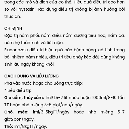
trong các mô và dịch của cơ thể. Hiệu quả điều trị cao hơn
so với Nystatin. Tác dụng điều trị không bị ảnh hưởng bởi
thức ăn.
CHỈ ĐỊNH
Đặc trị nấm phổi, nấm diều, nấm đường tiêu hóa, nấm da,
nấm hệ thần kinh và tiết niệu.
Fluconazole điều trị hiệu quả các bệnh nặng, có tình trạng
bội nhiễm nấm nhiều, điều trị tiêu chảy kéo dài, dùng kháng
sinh lâu ngày không khỏi.
CÁCH DÙNG VÀ LIỀU LƯỢNG
Pha vào nước hoặc cho uống trực tiếp:
* Liều điều trị:
Gia cầm, thủy cầm:
1ml/1,5-2 lít nước hoặc 1000ml/8-10 tấn
TT hoặc nhỏ miệng 3-5 giọt/con/ngày.
Chó, mèo:
1ml/3-5kgTT/ngày hoặc nhỏ miệng 5-7
giọt/con/ngày.
Thỏ:
1ml/8kgTT/ngày.