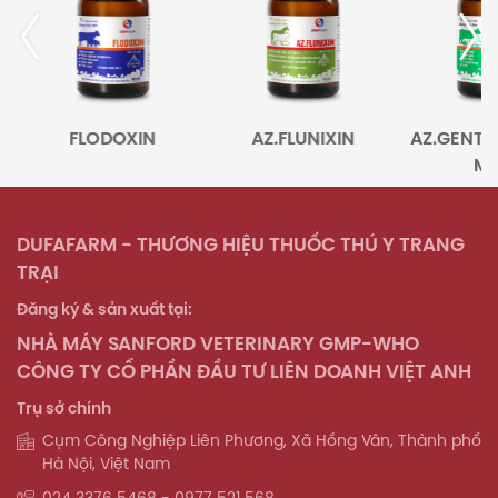
FLODOXIN
AZ.FLUNIXIN
AZ.GENTA
MA
DUFAFARM - THƯƠNG HIỆU THUỐC THÚ Y TRANG
TRẠI
Đăng ký & sản xuất tại:
NHÀ MÁY SANFORD VETERINARY GMP-WHO
CÔNG TY CỔ PHẦN ĐẦU TƯ LIÊN DOANH VIỆT ANH
Trụ sở chính
Cụm Công Nghiệp Liên Phương, Xã Hồng Vân, Thành phố
Hà Nội, Việt Nam
024 3376 5468 - 0977 521 568