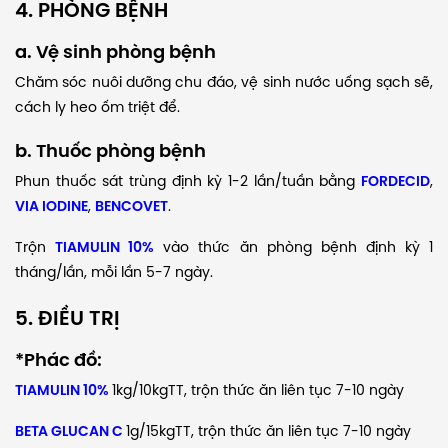
4. PHÒNG BỆNH
a. Vệ sinh phòng bệnh
Chăm sóc nuôi dưỡng chu đáo, vệ sinh nước uống sạch sẽ,
cách ly heo ốm triệt để.
b. Thuốc phòng bệnh
Phun thuốc sát trùng định kỳ 1-2 lần/tuần bằng
FORDECID
,
VIA IODINE
,
BENCOVET
.
Trộn
TIAMULIN 10%
vào thức ăn phòng bệnh định kỳ 1
tháng/lần, mỗi lần 5-7 ngày.
5. ĐIỀU TRỊ
*Phác đồ:
TIAMULIN 10%
1kg/10kgTT, trộn thức ăn liên tục 7-10 ngày
BETA GLUCAN C
1g/15kgTT, trộn thức ăn liên tục 7-10 ngày