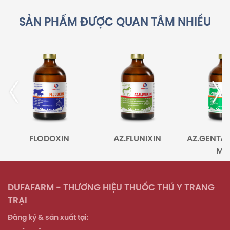
SẢN PHẨM ĐƯỢC QUAN TÂM NHIỀU
FLODOXIN
AZ.FLUNIXIN
AZ.GENTA
MA
DUFAFARM - THƯƠNG HIỆU THUỐC THÚ Y TRANG
TRẠI
Đăng ký & sản xuất tại: