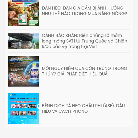
ĐÀN HEO, ĐÀN GIA CẦM BỊ ẢNH HƯỞNG
NHƯ THẾ NÀO TRONG MÙA NẮNG NÓNG?
CẢNH BÁO KHẨN: Biến chủng Lở mồm
long móng SAT1 từ Trung Quốc và Chiến
lược bảo vệ trang trại Việt
MỐI NGUY HIỂM CỦA CÔN TRÙNG TRONG
THÚ Y? GIẢI PHÁP DIỆT HIỆU QUẢ
BỆNH DỊCH TẢ HEO CHÂU PHI (ASF): DẤU
HIỆU VÀ CÁCH PHÒNG