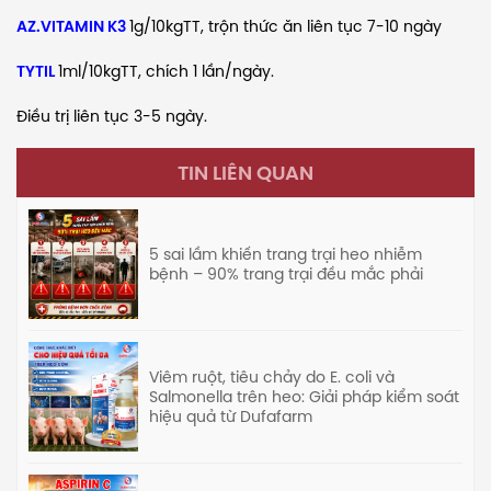
AZ.VITAMIN K3
1g/10kgTT, trộn thức ăn liên tục 7-10 ngày
TYTIL
1ml/10kgTT, chích 1 lần/ngày.
Điều trị liên tục 3-5 ngày.
TIN LIÊN QUAN
5 sai lầm khiến trang trại heo nhiễm
bệnh – 90% trang trại đều mắc phải
Viêm ruột, tiêu chảy do E. coli và
Salmonella trên heo: Giải pháp kiểm soát
hiệu quả từ Dufafarm