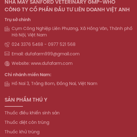
NHÀ MÁY SANFORD VETERINARY GMP-WHO
CÔNG TY CỔ PHẦN ĐẦU TƯ LIÊN DOANH VIỆT ANH
Trụ sở chính
Cụm Công Nghiệp Liên Phương, Xã Hồng Vân, Thành phố
Hà Nội, Việt Nam
024 3376 5468 - 0977 521 568
Email: dufafarm999@gmail.com
Website: www.dufafarm.com
Chi nhánh miền Nam:
Hố Nai 3, Trảng Bom, Đồng Nai, Việt Nam
SẢN PHẨM THÚ Y
Thuốc điều khiển sinh sản
Thuốc diệt côn trùng
Thuốc khử trùng