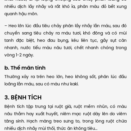
nhiều dịch lầy nhầy và rất khó ỉa, phân màu đỏ bết xung
quanh hậu môn.
– Heo lớn lúc đầu tiêu chảy phân lầy nhầy lẫn máu, sau đó
chuyển sang tiêu chảy ra máu tươi, khó đông và có mùi
tanh đặc biệt, heo đau bụng, kêu liên tục, gầy sụt cân
nhanh, nước tiểu màu nâu tươi, chết nhanh chóng trong
vòng 1-2 ngày.
b. Thể mãn tính
Thường xảy ra trên heo lớn, heo không sốt, phân lúc đầu
loãng lẫn máu, sau có màu như kaki.
3. BỆNH TÍCH
Bệnh tích tập trung tại ruột già, ruột mềm nhũn, có màu
nâu thẫm hay xuất huyết, niêm mạc ruột dày lên do viêm
tăng sinh. Hạch màng treo sưng to, trong lòng ruột chứa
nhiều dịch nhầy mùi thối, thức ăn không tiêu…