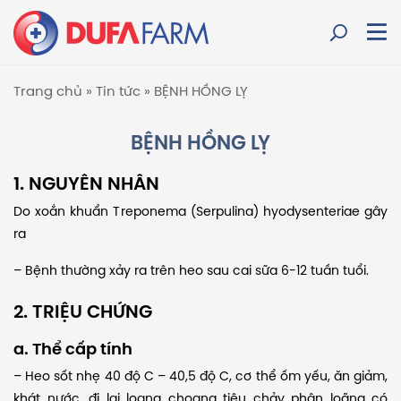
Trang chủ
»
Tin tức
»
BỆNH HỒNG LỴ
BỆNH HỒNG LỴ
1. NGUYÊN NHÂN
Do xoắn khuẩn Treponema (Serpulina) hyodysenteriae gây
ra
– Bệnh thường xảy ra trên heo sau cai sữa 6-12 tuần tuổi.
2. TRIỆU CHỨNG
a. Thể cấp tính
– Heo sốt nhẹ 40 độ C – 40,5 độ C, cơ thể ốm yếu, ăn giảm,
khát nước, đi lại loạng choạng tiêu chảy phân loãng có