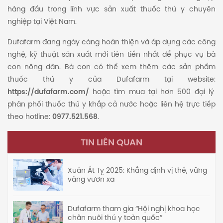
hàng đầu trong lĩnh vực sản xuất thuốc thú y chuyên
nghiệp tại Việt Nam.
Dufafarm đang ngày càng hoàn thiện và áp dụng các công
nghệ, kỹ thuật sản xuất mới tiên tiến nhất để phục vụ bà
con nông dân. Bà con có thể xem thêm các sản phẩm
thuốc thú y của Dufafarm tại website:
https://dufafarm.com/
hoặc tìm mua tại hơn 500 đại lý
phân phối thuốc thú y khắp cả nước hoặc liên hệ trực tiếp
theo hotline:
0977.521.568
.
TIN LIÊN QUAN
Xuân Ất Tỵ 2025: Khẳng định vị thế, vững
vàng vươn xa
Dufafarm tham gia “Hội nghị khoa học
chăn nuôi thú y toàn quốc”