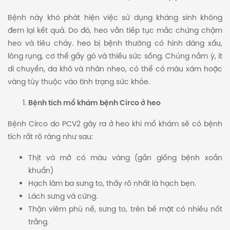
Bệnh này khó phát hiện việc sử dụng kháng sinh không
đem lại kết quả. Do đó, heo vẫn tiếp tục mắc chứng chậm
heo và tiêu chảy. heo bị bệnh thường có hình dáng xấu,
lông rụng, cơ thể gầy gò và thiếu sức sống. Chúng nằm ỳ, ít
di chuyển, da khô và nhăn nheo, có thể có màu xám hoặc
vàng tùy thuộc vào tình trạng sức khỏe.
Bệnh tích mổ khám bệnh Circo ở heo
Bệnh Circo do PCV2 gây ra ở heo khi mổ khám sẽ có bệnh
tích rất rõ ràng như sau:
Thịt và mỡ có màu vàng (gần giống bệnh xoắn
khuẩn)
Hạch lâm ba sưng to, thấy rõ nhất là hạch bẹn.
Lách sưng và cứng.
Thận viêm phù nề, sưng to, trên bề mặt có nhiều nốt
trắng.