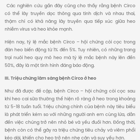
Các nghiên cứu gần đây cũng cho thấy rằng bệnh Circo
có thể lây truyền dọc thông qua tinh dịch và nhau thai,
thậm chí có khả năng lây truyền qua tiếp xúc giữa heo
nhiễm virus và heo khỏe mạnh.
Hiện nay, tỷ lệ mắc bệnh Circo – hội chứng còi cọc trong
đàn heo biến động từ 1% đến 5%. Tuy nhiên, có những trang
trại nuôi heo quy mô heo mà tỷ lệ mắc bệnh này lên đến
50%, đây là một tình hình đáng báo động.
III. Triệu chứng lâm sàng bệnh Circo ở heo
Như đã được đề cập, bệnh Circo – hội chứng còi cọc sau
khi heo cai sữa thường thể hiện rõ ràng ở heo trong khoảng
từ 5-18 tuần tuổi. Triệu chứng chính của bệnh này tiêu biểu
là phát triển kém so với những người anh em cùng lứa, dẫn
đến việc chúng trở nên nhỏ bé và yếu đuối hơn. Đồng thời,
bệnh còn có thể gây ra triệu chứng tiêu chảy và viêm phổi
kéo dài, khiến cho heo trở nên nhẹ cân và suy yếu hơn.