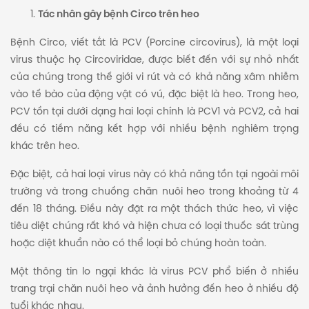
Tác nhân gây bệnh Circo trên heo
Bệnh Circo, viết tắt là PCV (Porcine circovirus), là một loại
virus thuộc họ Circoviridae, được biết đến với sự nhỏ nhất
của chúng trong thế giới vi rút và có khả năng xâm nhiễm
vào tế bào của động vật có vú, đặc biệt là heo. Trong heo,
PCV tồn tại dưới dạng hai loại chính là PCV1 và PCV2, cả hai
đều có tiềm năng kết hợp với nhiều bệnh nghiêm trọng
khác trên heo.
Đặc biệt, cả hai loại virus này có khả năng tồn tại ngoài môi
trường và trong chuồng chăn nuôi heo trong khoảng từ 4
đến 18 tháng. Điều này đặt ra một thách thức heo, vì việc
tiêu diệt chúng rất khó và hiện chưa có loại thuốc sát trùng
hoặc diệt khuẩn nào có thể loại bỏ chúng hoàn toàn.
Một thông tin lo ngại khác là virus PCV phổ biến ở nhiều
trang trại chăn nuôi heo và ảnh hưởng đến heo ở nhiều độ
tuổi khác nhau.