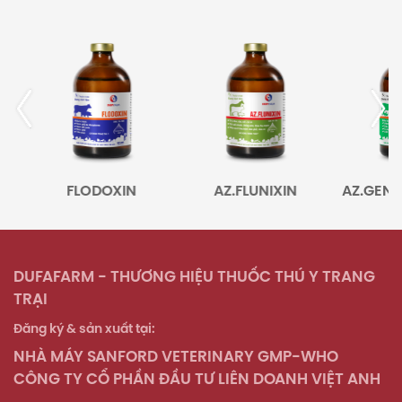
FLODOXIN
AZ.FLUNIXIN
AZ.GENTA
M
DUFAFARM - THƯƠNG HIỆU THUỐC THÚ Y TRANG
TRẠI
Đăng ký & sản xuất tại:
NHÀ MÁY SANFORD VETERINARY GMP-WHO
CÔNG TY CỔ PHẦN ĐẦU TƯ LIÊN DOANH VIỆT ANH