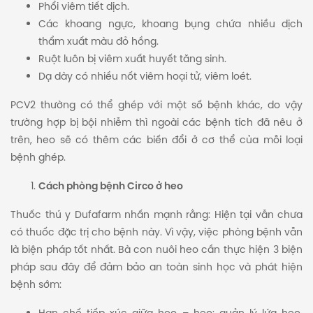
Phổi viêm tiết dịch.
Các khoang ngực, khoang bụng chứa nhiều dịch
thẩm xuất màu đỏ hồng.
Ruột luôn bị viêm xuất huyết tăng sinh.
Dạ dày có nhiều nốt viêm hoại tử, viêm loét.
PCV2 thường có thể ghép với một số bệnh khác, do vậy
trường hợp bị bội nhiễm thì ngoài các bệnh tích đã nêu ở
trên, heo sẽ có thêm các biến đổi ở cơ thể của mỗi loại
bệnh ghép.
Cách phòng bệnh Circo ở heo
Thuốc thú y Dufafarm nhấn mạnh rằng: Hiện tại vẫn chưa
có thuốc đặc trị cho bệnh này. Vì vậy, việc phòng bệnh vẫn
là biện pháp tốt nhất. Bà con nuôi heo cần thực hiện 3 biện
pháp sau đây để đảm bảo an toàn sinh học và phát hiện
bệnh sớm: