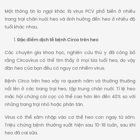
Một thông tin lo ngại khác là virus PCV phổ biến ở nhiều
trang trại chăn nuôi heo và ảnh hưởng đến heo ở nhiều độ
tuổi khác nhau.
Đặc điểm dịch tễ bệnh Circo trên heo
Các chuyên gia khoa học, nghiên cứu thú y đã công bố
rằng Circovirus có thể tìm thấy ở mọi lứa tuổi heo, do vậy
đàn heo của bạn đều có nguy cơ nhiễm virus.
Bệnh Circo trên heo xảy ra quanh năm và thường thường
nổi lên ở các trang trại heo, tập trung chăn nuôi. Tỉ lệ heo
mắc hội chứng còi cọc có thể cao hơn lên đến 40% so với
những trang trại nhỏ hoặc phân tán.
Virus có thể xâm nhập vào cơ thể heo con ngay từ sớm.
Triệu chứng bệnh thường xuất hiện sau 10-18 tuần, sau khi
heo đã cai sữa.