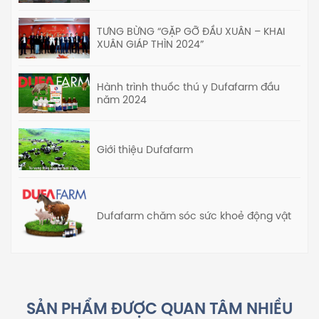
TƯNG BỪNG “GẶP GỠ ĐẦU XUÂN – KHAI
XUÂN GIÁP THÌN 2024”
Hành trình thuốc thú y Dufafarm đầu
năm 2024
Giới thiệu Dufafarm
Dufafarm chăm sóc sức khoẻ động vật
SẢN PHẨM ĐƯỢC QUAN TÂM NHIỀU