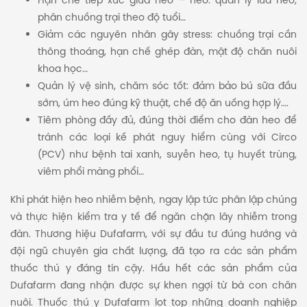
Hạn chế tiếp xúc giữa heo – heo: quản lý lứa heo,
phân chuồng trại theo độ tuổi…
Giảm các nguyên nhân gây stress: chuồng trại cần
thông thoáng, hạn chế ghép đàn, mật độ chăn nuôi
khoa học…
Quản lý vệ sinh, chăm sóc tốt: đảm bảo bú sữa đầu
sớm, úm heo đúng kỹ thuật, chế độ ăn uống hợp lý….
Tiêm phòng đầy đủ, đúng thời điểm cho đàn heo để
tránh các loại kế phát nguy hiểm cùng với Circo
(PCV) như bệnh tai xanh, suyễn heo, tụ huyết trùng,
viêm phổi màng phổi…
Khi phát hiện heo nhiễm bệnh, ngay lập tức phân lập chúng
và thực hiện kiểm tra y tế để ngăn chặn lây nhiễm trong
đàn. Thương hiệu Dufafarm, với sự đầu tư đúng hướng và
đội ngũ chuyên gia chất lượng, đã tạo ra các sản phẩm
thuốc thú y đáng tin cậy. Hầu hết các sản phẩm của
Dufafarm đang nhận được sự khen ngợi từ bà con chăn
nuôi. Thuốc thú y Dufafarm lot top những doanh nghiệp