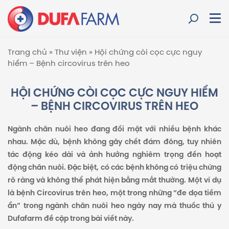
Trang chủ
»
Thư viện
»
Hội chứng còi cọc cực nguy
hiểm – Bệnh circovirus trên heo
HỘI CHỨNG CÒI CỌC CỰC NGUY HIỂM
– BỆNH CIRCOVIRUS TRÊN HEO
Ngành chăn nuôi heo đang đối mặt với nhiều bệnh khác
nhau. Mặc dù, bệnh không gây chết đám đông, tuy nhiên
tác động kéo dài và ảnh hưởng nghiêm trọng đến hoạt
động chăn nuôi. Đặc biệt, có các bệnh không có triệu chứng
rõ ràng và không thể phát hiện bằng mắt thường. Một ví dụ
là bệnh Circovirus trên heo, một trong những “đe dọa tiềm
ẩn” trong ngành chăn nuôi heo ngày nay mà thuốc thú y
Dufafarm đề cập trong bài viết này.