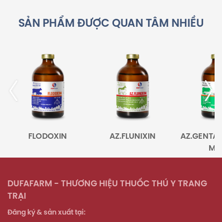
SẢN PHẨM ĐƯỢC QUAN TÂM NHIỀU
FLODOXIN
AZ.FLUNIXIN
AZ.GENTA
MA
DUFAFARM - THƯƠNG HIỆU THUỐC THÚ Y TRANG
TRẠI
Đăng ký & sản xuất tại: