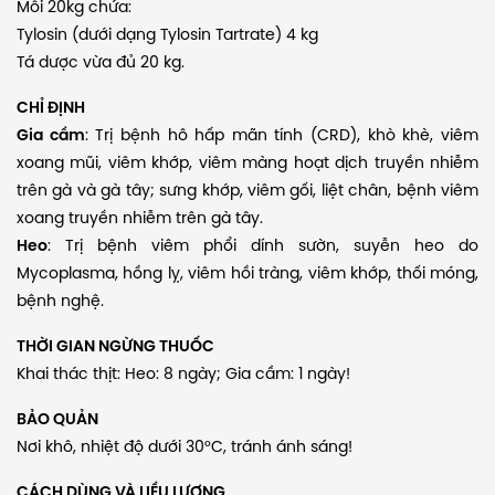
Mỗi 20kg chứa:
Tylosin (dưới dạng Tylosin Tartrate) 4 kg
Tá dược vừa đủ 20 kg.
CHỈ ĐỊNH
Gia cầm
: Trị bệnh hô hấp mãn tính (CRD), khò khè, viêm
xoang mũi, viêm khớp, viêm màng hoạt dịch truyền nhiễm
trên gà và gà tây; sưng khớp, viêm gối, liệt chân, bệnh viêm
xoang truyền nhiễm trên gà tây.
Heo
: Trị bệnh viêm phổi dính sườn, suyễn heo do
Mycoplasma, hồng lỵ, viêm hồi tràng, viêm khớp, thối móng,
bệnh nghệ.
THỜI GIAN NGỪNG THUỐC
Khai thác thịt: Heo: 8 ngày; Gia cầm: 1 ngày!
BẢO QUẢN
Nơi khô, nhiệt độ dưới 30°C, tránh ánh sáng!
CÁCH DÙNG VÀ LIỀU LƯỢNG