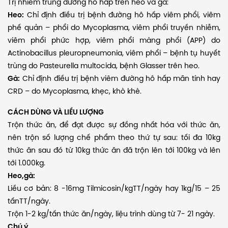
Trị nhiễm trùng đường hô hấp trên heo và gà:
Heo:
Chỉ định điều trị bệnh đường hô hấp viêm phổi, viêm
phế quản – phổi do Mycoplasma, viêm phổi truyền nhiễm,
viêm phổi phức hợp, viêm phổi màng phổi (APP) do
Actinobacillus pleuropneumonia, viêm phổi – bệnh tụ huyết
trùng do Pasteurella multocida, bệnh Glasser trên heo.
Gà:
Chỉ định điều trị bệnh viêm đường hô hấp mãn tính hay
CRD – do Mycoplasma, khẹc, khò khè.
CÁCH DÙNG VÀ LIỀU LƯỢNG
Trộn thức ăn, để đạt được sự đồng nhất hóa với thức ăn,
nên trộn số lượng chế phẩm theo thứ tự sau: tối đa 10kg
thức ăn sau đó từ 10kg thức ăn đã trộn lên tới 100kg và lên
tới 1.000kg.
Heo,gà:
Liều cơ bản: 8 -16mg Tilmicosin/kgTT/ngày hay 1kg/15 – 25
tấnTT/ngày.
Trộn 1-2 kg/tấn thức ăn/ngày, liệu trình dùng từ 7- 21 ngày.
Chú ý