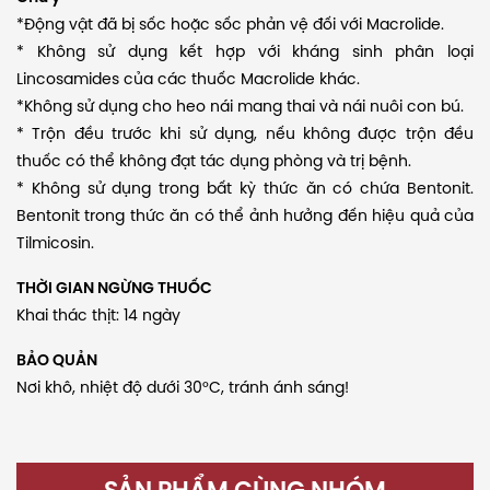
*Động vật đã bị sốc hoặc sốc phản vệ đối với Macrolide.
* Không sử dụng kết hợp với kháng sinh phân loại
Lincosamides của các thuốc Macrolide khác.
*Không sử dụng cho heo nái mang thai và nái nuôi con bú.
* Trộn đều trước khi sử dụng, nếu không được trộn đều
thuốc có thể không đạt tác dụng phòng và trị bệnh.
* Không sử dụng trong bất kỳ thức ăn có chứa Bentonit.
Bentonit trong thức ăn có thể ảnh hưởng đến hiệu quả của
Tilmicosin.
THỜI GIAN NGỪNG THUỐC
Khai thác thịt: 14 ngày
BẢO QUẢN
Nơi khô, nhiệt độ dưới 30°C, tránh ánh sáng!
SẢN PHẨM CÙNG NHÓM