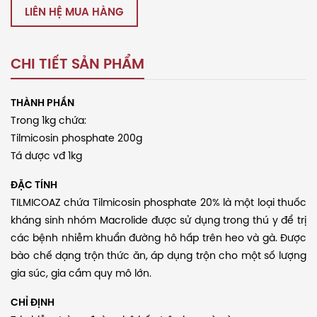
LIÊN HỆ MUA HÀNG
CHI TIẾT SẢN PHẨM
THÀNH PHẦN
Trong 1kg chứa:
Tilmicosin phosphate 200g
Tá dược vđ 1kg
ĐẶC TÍNH
TILMICOAZ chứa Tilmicosin phosphate 20% là một loại thuốc
kháng sinh nhóm Macrolide được sử dụng trong thú y để trị
các bệnh nhiễm khuẩn đường hô hấp trên heo và gà. Được
bào chế dạng trộn thức ăn, áp dụng trộn cho một số lượng
gia súc, gia cầm quy mô lớn.
CHỈ ĐỊNH