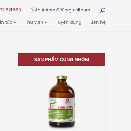
77 521 568
dufafarm999@gmail.com
in tức
Thư viện
Tuyển dụng
Liên hệ
SẢN PHẨM CÙNG NHÓM