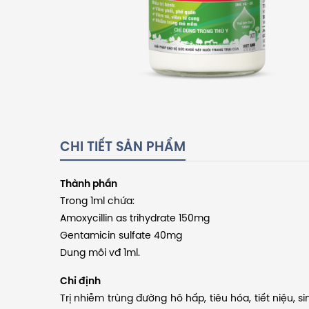
CHI TIẾT SẢN PHẨM
Thành phần
Trong 1ml chứa:
Amoxycillin as trihydrate 150mg
Gentamicin sulfate 40mg
Dung môi vđ 1ml.
Chỉ định
Trị nhiễm trùng đường hô hấp, tiêu hóa, tiết niệu, 