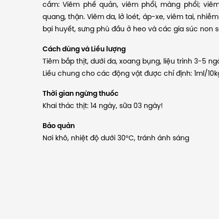
cầm: Viêm phế quản, viêm phổi, màng phổi; viêm
quang, thận. Viêm da, lở loét, áp-xe, viêm tai, nhi
bại huyết, sưng phù đầu ở heo và các gia súc non sơ 
Cách dùng và Liều lượng
Tiêm bắp thịt, dưới da, xoang bụng, liệu trình 3-5 ngà
Liều chung cho các động vật được chỉ định: 1ml/10
Thời gian ngừng thuốc
Khai thác thịt: 14 ngày, sữa 03 ngày!
Bảo quản
Nơi khô, nhiệt độ dưới 30°C, tránh ánh sáng