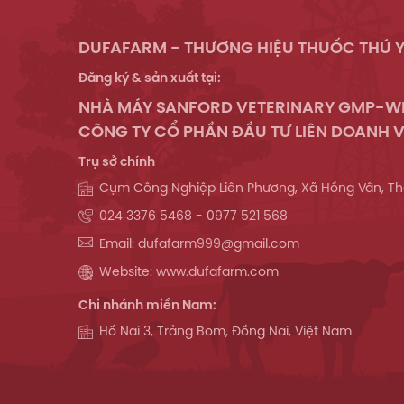
DUFAFARM - THƯƠNG HIỆU THUỐC THÚ Y
Đăng ký & sản xuất tại:
NHÀ MÁY SANFORD VETERINARY GMP-
CÔNG TY CỔ PHẦN ĐẦU TƯ LIÊN DOANH V
Trụ sở chính
Cụm Công Nghiệp Liên Phương, Xã Hồng Vân, Th
024 3376 5468 - 0977 521 568
Email: dufafarm999@gmail.com
Website: www.dufafarm.com
Chi nhánh miền Nam:
Hố Nai 3, Trảng Bom, Đồng Nai, Việt Nam