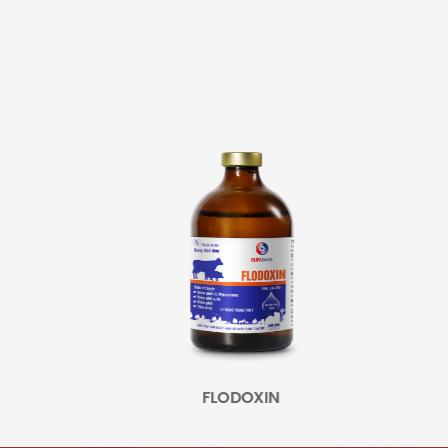
IN
FLODOXIN
A