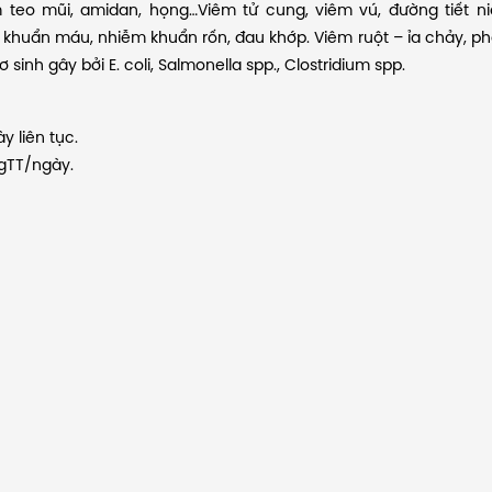
 teo mũi, amidan, họng…Viêm tử cung, viêm vú, đường tiết ni
ễm khuẩn máu, nhiễm khuẩn rốn, đau khớp. Viêm ruột – ỉa chảy, ph
sinh gây bởi E. coli, Salmonella spp., Clostridium spp.
y liên tục.
kgTT/ngày.