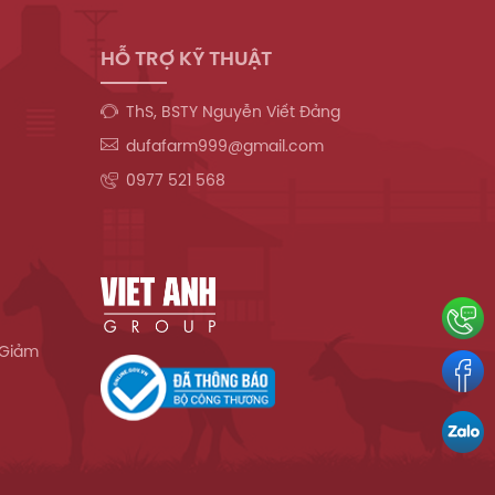
HỖ TRỢ KỸ THUẬT
ThS, BSTY Nguyễn Viết Đảng
dufafarm999@gmail.com
0977 521 568
 Giảm