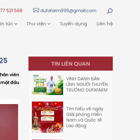
77 521 568
dufafarm999@gmail.com
in tức
Thư viện
Tuyển dụng
Liên hệ
25
TIN LIÊN QUAN
hân viên
VINH DANH BẢN
p mặt đầu
LĨNH NGƯỜI THUYỀN
TRƯỞNG DUFAFARM
Tìm hiểu về ngày
Giải phóng miền
Nam và Quốc tế
Lao động