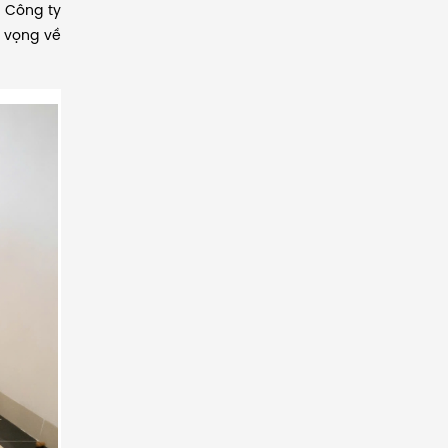
 Công ty
ỳ vọng về