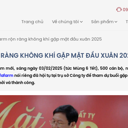
09
Trang chủ
Về chúng tôi
Sản phẩm
T
arm rộn ràng không khí gặp mặt đầu xuân 2025
 RÀNG KHÔNG KHÍ GẶP MẶT ĐẦU XUÂN 20
m mới, sáng ngày 03/02/2025 (tức Mùng 6 Tết), 500 cán bộ, n
fafarm
nói riêng đã hội tụ tại trụ sở Công ty để tham dự buổi gặ
ởi và thành công.