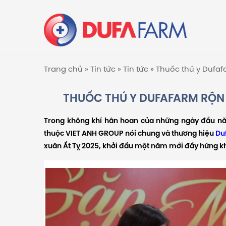
Trang chủ
»
Tin tức
»
Tin tức
»
Thuốc thú y Dufaf
THUỐC THÚ Y DUFAFARM RỘN
Trong không khí hân hoan của những ngày đầu nă
thuộc VIET ANH GROUP nói chung và thương hiệu
Du
xuân Ất Tỵ 2025, khởi đầu một năm mới đầy hứng kh