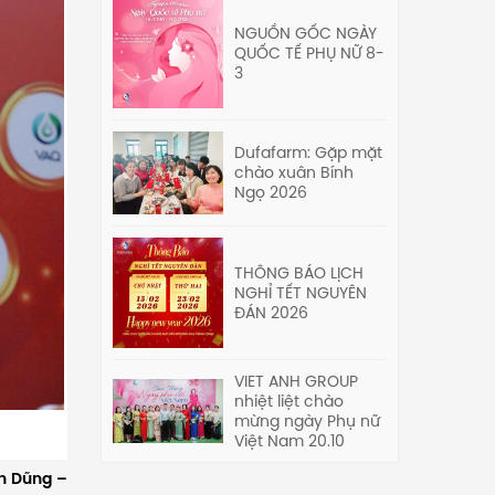
NGUỒN GỐC NGÀY
QUỐC TẾ PHỤ NỮ 8-
3
Dufafarm: Gặp mặt
chào xuân Bính
Ngọ 2026
THÔNG BÁO LỊCH
NGHỈ TẾT NGUYÊN
ĐÁN 2026
VIET ANH GROUP
nhiệt liệt chào
mừng ngày Phụ nữ
Việt Nam 20.10
n Dũng –