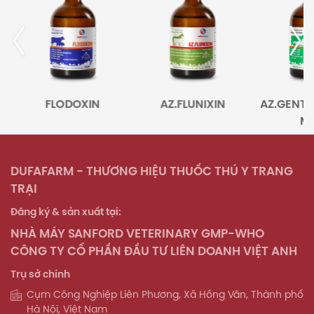
FLODOXIN
AZ.FLUNIXIN
AZ.GENTA
MA
DUFAFARM - THƯƠNG HIỆU THUỐC THÚ Y TRANG
TRẠI
Đăng ký & sản xuất tại:
NHÀ MÁY SANFORD VETERINARY GMP-WHO
CÔNG TY CỔ PHẦN ĐẦU TƯ LIÊN DOANH VIỆT ANH
Trụ sở chính
Cụm Công Nghiệp Liên Phương, Xã Hồng Vân, Thành phố
Hà Nội, Việt Nam