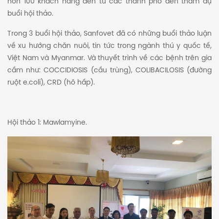
hơn 100 khách hàng đến từ các thành phố đến tham dự
buổi hội thảo.
Trong 3 buổi hội thảo, Sanfovet đã có những buổi thảo luận
về xu hướng chăn nuôi, tin tức trong ngành thú y quốc tế,
Việt Nam và Myanmar. Và thuyết trình về các bệnh trên gia
cầm như: COCCIDIOSIS (cầu trùng), COLIBACILOSIS (đường
ruột e.coli), CRD (hô hấp).
Hội thảo 1: Mawlamyine.