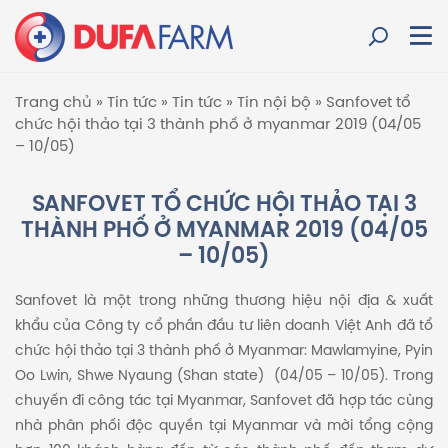
Trang chủ
»
Tin tức
»
Tin tức
»
Tin nội bộ
»
Sanfovet tổ
chức hội thảo tại 3 thành phố ở myanmar 2019 (04/05
– 10/05)
SANFOVET TỔ CHỨC HỘI THẢO TẠI 3
THÀNH PHỐ Ở MYANMAR 2019 (04/05
– 10/05)
Sanfovet là một trong những thương hiệu nội địa & xuất
khẩu của Công ty cổ phần đầu tư liên doanh Việt Anh đã tổ
chức hội thảo tại 3 thành phố ở Myanmar: Mawlamyine, Pyin
Oo Lwin, Shwe Nyaung (Shan state) (04/05 – 10/05). Trong
chuyến đi công tác tại Myanmar, Sanfovet đã hợp tác cùng
nhà phân phối độc quyền tại Myanmar và mời tổng cộng