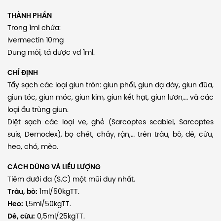
THÀNH PHẦN
Trong 1ml chứa:
Ivermectin 10mg
Dung môi, tá dược vđ 1ml.
CHỈ ĐỊNH
Tẩy sạch các loại giun tròn: giun phổi, giun dạ dày, giun đũa,
giun tóc, giun móc, giun kim, giun kết hạt, giun lươn,… và các
loại ấu trùng giun.
Diệt sạch các loại ve, ghẻ (Sarcoptes scabiei,
Sarcoptes
suis, Demodex), bọ chét, chấy, rận,… trên trâu, bò, dê, cừu,
heo, chó, mèo.
CÁCH DÙNG VÀ LIỀU LƯỢNG
Tiêm dưới da (S.C) một mũi duy nhất.
Trâu, bò:
1ml/50kgTT.
Heo:
1,5ml/50kgTT.
Dê, cừu:
0,5ml/25kgTT.