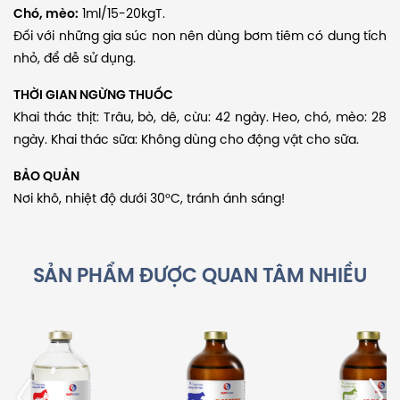
Chó, mèo:
1ml/15-20kgT.
Đối với những gia súc non nên dùng bơm tiêm có dung tích
nhỏ, để dễ sử dụng.
THỜI GIAN NGỪNG THUỐC
Khai thác thịt: Trâu, bò, dê, cừu: 42 ngày. Heo, chó, mèo: 28
ngày. Khai thác sữa: Không dùng cho động vật cho sữa.
BẢO QUẢN
Nơi khô, nhiệt độ dưới 30°C, tránh ánh sáng!
SẢN PHẨM ĐƯỢC QUAN TÂM NHIỀU