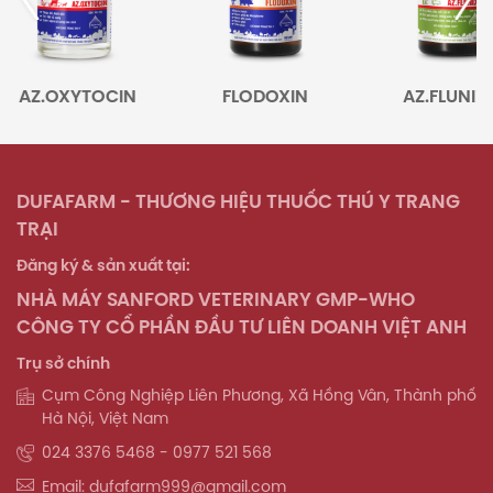
CIN
FLODOXIN
AZ.FLUNIXIN
AZ.
DUFAFARM - THƯƠNG HIỆU THUỐC THÚ Y TRANG
TRẠI
Đăng ký & sản xuất tại:
NHÀ MÁY SANFORD VETERINARY GMP-WHO
CÔNG TY CỔ PHẦN ĐẦU TƯ LIÊN DOANH VIỆT ANH
Trụ sở chính
Cụm Công Nghiệp Liên Phương, Xã Hồng Vân, Thành phố
Hà Nội, Việt Nam
024 3376 5468 - 0977 521 568
Email: dufafarm999@gmail.com