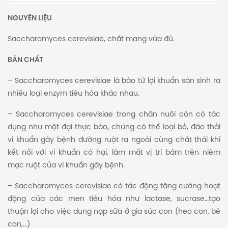
NGUYÊN LIỆU
Saccharomyces cerevisiae, chất mang vừa đủ.
BẢN CHẤT
– Saccharomyces cerevisiae là bào tử lợi khuẩn sản sinh ra
nhiều loại enzym tiêu hóa khác nhau.
– Saccharomyces cerevisiae trong chăn nuôi còn có tác
dụng như một đại thực bào, chúng có thể loại bỏ, đào thải
vi khuẩn gây bệnh đường ruột ra ngoài cùng chất thải khi
kết nối với vi khuẩn có hại, làm mất vị trí bám trên niêm
mạc ruột của vi khuẩn gây bệnh.
– Saccharomyces cerevisiae có tác động tăng cường hoạt
động của các men tiêu hóa như lactase, sucrase…tạo
thuận lợi cho việc dung nạp sữa ở gia súc con (heo con, bê
con,…)