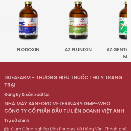
FLODOXIN
AZ.FLUNIXIN
AZ.GENTA-TYLOS
MAX
DUFAFARM - THƯƠNG HIỆU THUỐC THÚ Y TRANG
TRẠI
Đăng ký & sản xuất tại:
NHÀ MÁY SANFORD VETERINARY GMP-WHO
CÔNG TY CỔ PHẦN ĐẦU TƯ LIÊN DOANH VIỆT ANH
Trụ sở chính
Cụm Công Nghiệp Liên Phương, Xã Hồng Vân, Thành phố