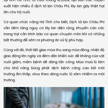
tại tỉnh Hà Tĩnh, từ cuối tháng 8/2024, địa bàn các huyện
xuất hiện nhiều ổ dịch tả lợn Châu Phi, lây lan gây thiệt hại
lớn cho hộ nuôi.
Cơ quan chức năng Hà Tĩnh cho biết, Dịch tả lợn Châu Phi
vẫn tiềm tàng nguy cơ lây lan diện rộng, khuyến cáo các
trang trại cần trình báo cơ quan chuyên môn khi có những
bất thường để sớm ra phương án xử lý phù hợp.
Cùng với đó, thời tiết giao mùa thu sang mùa đông, nhiệt độ
giao động lớn ngày và đêm dẫn khiến sức đề kháng của vật
nuôi giảm, mầm bệnh dễ dàng tấn công. Mùa mưa lũ làm
cho khả năng bùng phát dịch bệnh càng cao bởi môi
trường ẩm thấp, virus theo dòng nước lũ xâm nhiễm ra môi
trường.