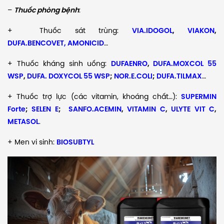
–
Thuốc phòng bệnh
:
+ Thuốc sát trùng:
VIA.IDOGOL
,
VIAKON
,
DUFA.BENCOVET, AMONICID
…
+ Thuốc kháng sinh uống:
DUFAENRO
,
DUFA.MOXCOL 55
WSP
,
DUFA. DOXYCOL 55 WSP
;
NOR.E.COLI
;
DUFA.TILMAX
…
+ Thuốc trợ lực (các vitamin, khoáng chất…):
SUPERMIN
Forte
;
SELEN E
;
SANFO.ACEMIN
,
VITAMIN C
,
ULYTE VIT C
,
METASOL
.
+ Men vi sinh:
BIOSUBTYL