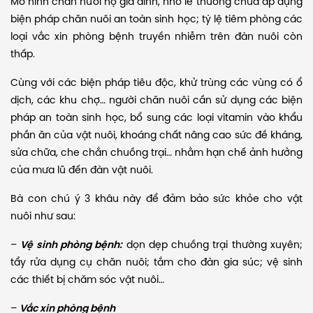
Mô hình chăn nuôi hộ gia đình, nhỏ lẻ thường chưa áp dụng
biện pháp chăn nuôi an toàn sinh học; tỷ lệ tiêm phòng các
loại vắc xin phòng bệnh truyền nhiễm trên đàn nuôi còn
thấp.
Cùng với các biện pháp tiêu độc, khử trùng các vùng có ổ
dịch, các khu chợ… người chăn nuôi cần sử dụng các biện
pháp an toàn sinh học, bổ sung các loại vitamin vào khẩu
phần ăn của vật nuôi, khoáng chất nâng cao sức đề kháng,
sửa chữa, che chắn chuồng trại… nhằm hạn chế ảnh hưởng
của mưa lũ đến đàn vật nuôi.
Bà con chú ý 3 khâu này để đảm bảo sức khỏe cho vật
nuôi như sau:
–
Vệ sinh phòng bệnh:
dọn dẹp chuồng trại thường xuyên;
tẩy rửa dụng cụ chăn nuôi; tắm cho đàn gia súc; vệ sinh
các thiết bị chăm sóc vật nuôi…
–
Vắc xin phòng bệnh