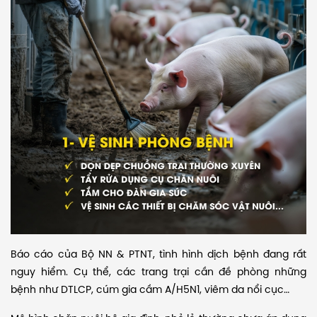
Báo cáo của Bộ NN & PTNT, tình hình dịch bệnh đang rất
nguy hiểm. Cụ thể, các trang trại cần đề phòng những
bệnh như DTLCP, cúm gia cầm A/H5N1, viêm da nổi cục…