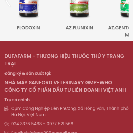
LODOXIN
AZ.FLUNIXIN
AZ.GENTA-TYLOSIN
MAX
DUFAFARM - THƯƠNG HIỆU THUỐC THÚ Y TRANG
TRẠI
Đăng ký & sản xuất tại:
NHÀ MÁY SANFORD VETERINARY GMP-WHO
CÔNG TY CỔ PHẦN ĐẦU TƯ LIÊN DOANH VIỆT ANH
Trụ sở chính
Cụm Công Nghiệp Liên Phương, Xã Hồng Vân, Thành phố
Hà Nội, Việt Nam
024 3376 5468 - 0977 521 568
Email: dufafarm999@gmail.com