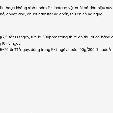
in hoặc kháng sinh nhóm ß- lactam; vật nuôi có dấu hiệu suy
ỏ, chuột lang, chuột hamster và chồn, thú ăn cỏ và ngựa.
/2,5 tấnTT/ngày, tức là 500ppm trong thức ăn thu được bằng 
 10-15 ngày.
15-20tấnTT/ngày, dùng trong 5-7 ngày hoặc 100g/300 lít nước/n