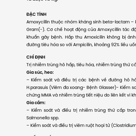
ĐẶC TÍNH
Amoxycillin thuộc nhóm kháng sinh beta-lactam – 
Gram(-). Cơ chế hoạt động của Amoxycillin tác độn
khuẩn gây bệnh. Hấp thu Amoxicilin không bị ản
đường tiêu hóa so với Ampicilin, khoảng 92% liều uố
CHỈ ĐỊNH
Trị nhiễm trùng hô hấp, tiêu hóa, nhiễm trùng thứ c
Gia súc, heo:
– Kiểm soát và điều trị các bệnh về đường hô hấp
H.parasuis (Viêm đa xoang- Bệnh Glasser)- Kiểm soát
chứng MMA và nhiễm trùng tiết niệu do liên kết vi 
Gia cầm:
– Kiểm soát và điều trị nhiễm trùng thứ cấp tron
Salmonella spp.
– Kiểm soát và điều trị viêm ruột hoại tử (Clostridiu