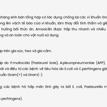
kháng sinh bán tổng hợp có tác dụng chống lại các vi khuẩn G
g lên vách tế bào của vi khuẩn, làm thay đổi tính thẩm và giế
h hưởng bởi thức ăn. Amoxicilin được hấp thu nhanh và nhiều
ng và an toàn cho vật nuôi sử dụng.
ấp trên gia súc, heo và gia cầm.
 do P.multocida (Pasteurel losis), A.pleuropneumoniae (APP), 
 và điều trị các bệnh về tiêu hóa do E.coli và C.perfringens gây
khuẩn Gram(+) và Gram(-).
g các bệnh hô hấp mãn tính gây ra bởi E. coli, Pasteurella m
m perfringens).