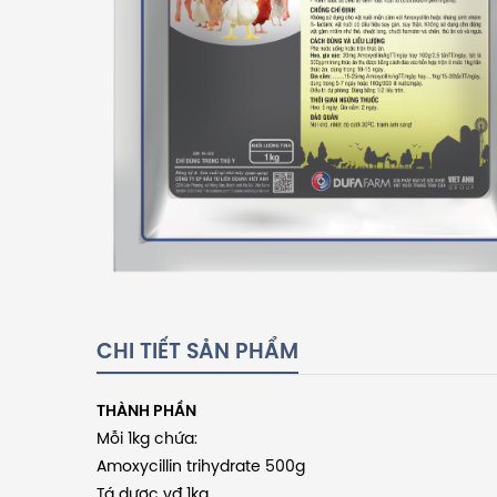
CHI TIẾT SẢN PHẨM
THÀNH PHẦN
Mỗi 1kg chứa:
Amoxycillin trihydrate 500g
Tá dược vđ 1kg.