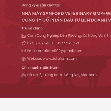
Đăng ký & sản xuất tại:
NHÀ MÁY SANFORD VETERINARY GMP-
CÔNG TY CỔ PHẦN ĐẦU TƯ LIÊN DOANH V
Trụ sở chính
Cụm Công Nghiệp Liên Phương, Xã Hồng Vân, Th
024 3376 5468 - 0977 521 568
Email: dufafarm999@gmail.com
Website: www.dufafarm.com
Chi nhánh miền Nam:
Hố Nai 3, Trảng Bom, Đồng Nai, Việt Nam