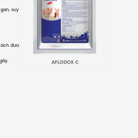
 gan, suy
cách đưa
gày.
AFLODOX C