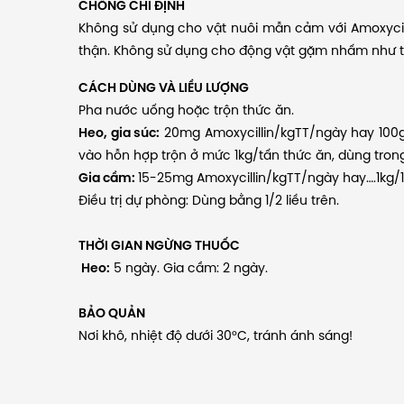
CHỐNG CHỈ ĐỊNH
Không sử dụng cho vật nuôi mẫn cảm với Amoxycill
thận. Không sử dụng cho động vật gặm nhấm như th
CÁCH DÙNG VÀ LIỀU LƯỢNG
Pha nước uống hoặc trộn thức ăn.
Heo, gia súc:
20mg Amoxycillin/kgTT/ngày hay 100g
vào hỗn hợp trộn ở mức 1kg/tấn thức ăn, dùng trong
Gia cầm:
15-25mg Amoxycillin/kgTT/ngày hay….1kg/
Điều trị dự phòng: Dùng bằng 1/2 liều trên.
THỜI GIAN NGỪNG THUỐC
Heo:
5 ngày. Gia cầm: 2 ngày.
BẢO QUẢN
Nơi khô, nhiệt độ dưới 30°C, tránh ánh sáng!