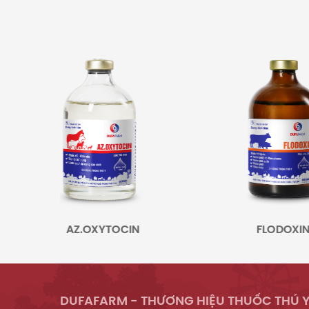
CIN
FLODOXIN
DUFAFARM - THƯƠNG HIỆU THUỐC THÚ Y