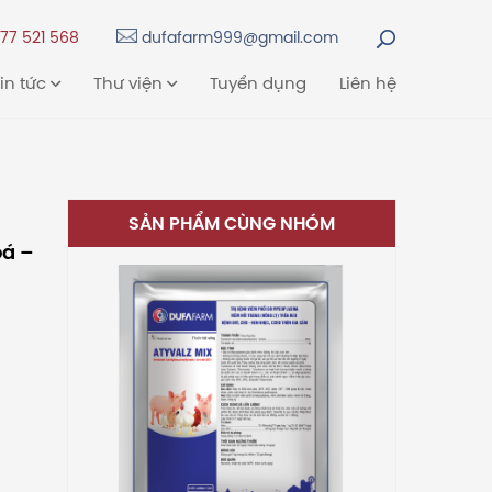
77 521 568
dufafarm999@gmail.com
in tức
Thư viện
Tuyển dụng
Liên hệ
SẢN PHẨM CÙNG NHÓM
oá –