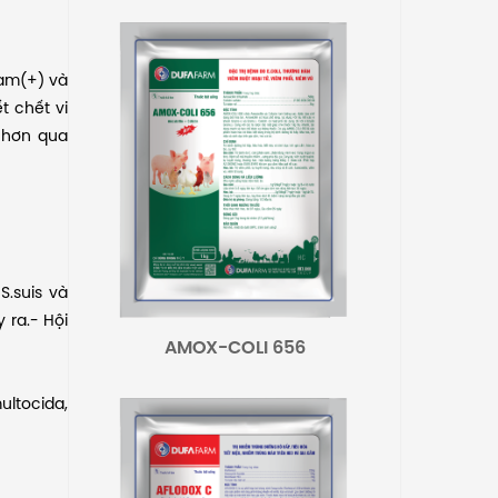
ram(+) và
t chết vi
 hơn qua
S.suis và
 ra.- Hội
AMOX-COLI 656
ultocida,