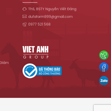
ThS, BSTY Nguyễn Viết Đảng
dufafarm999@gmail.com
0977 521 568
 Giảm