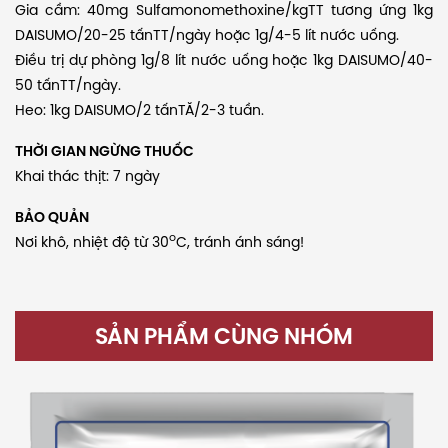
Gia cầm: 40mg Sulfamonomethoxine/kgTT tương ứng 1kg
DAISUMO/20-25 tấnTT/ngày hoặc 1g/4-5 lít nước uống.
Điều trị dự phòng 1g/8 lít nước uống hoặc 1kg DAISUMO/40-
50 tấnTT/ngày.
Heo: 1kg DAISUMO/2 tấnTĂ/2-3 tuần.
THỜI GIAN NGỪNG THUỐC
Khai thác thịt: 7 ngày
BẢO QUẢN
o
Nơi khô, nhiệt độ từ
30
C
, tránh ánh sáng!
SẢN PHẨM CÙNG NHÓM