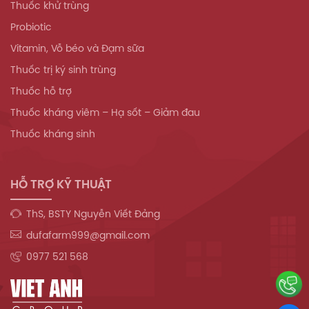
Thuốc khử trùng
Probiotic
Vitamin, Vỗ béo và Đạm sữa
Thuốc trị ký sinh trùng
Thuốc hỗ trợ
Thuốc kháng viêm – Hạ sốt – Giảm đau
Thuốc kháng sinh
HỖ TRỢ KỸ THUẬT
ThS, BSTY Nguyễn Viết Đảng
dufafarm999@gmail.com
0977 521 568