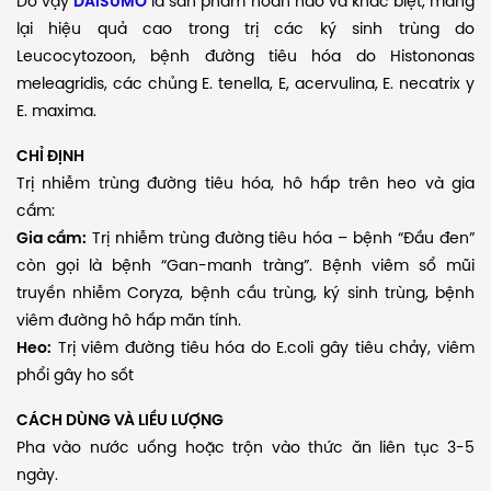
Do vậy
DAISUMO
là sản phẩm hoàn hảo và khác biệt, mang
lại hiệu quả cao trong trị các ký sinh trùng do
Leucocytozoon, bệnh đường tiêu hóa do Histononas
meleagridis, các chủng E. tenella, E, acervulina, E. necatrix y
E. maxima.
CHỈ ĐỊNH
Trị nhiễm trùng đường tiêu hóa, hô hấp trên heo và gia
cầm:
Gia cầm:
Trị nhiễm trùng đường tiêu hóa – bệnh “Đầu đen”
còn gọi là bệnh “Gan-manh tràng”. Bệnh viêm sổ mũi
truyền nhiễm Coryza, bệnh cầu trùng, ký sinh trùng, bệnh
viêm đường hô hấp mãn tính.
Heo:
Trị viêm đường tiêu hóa do E.coli gây tiêu chảy, viêm
phổi gây ho sốt
CÁCH DÙNG VÀ LIỀU LƯỢNG
Pha vào nước uống hoặc trộn vào thức ăn liên tục 3-5
ngày.