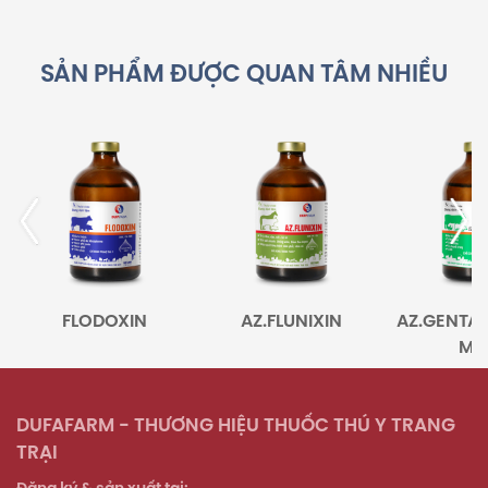
SẢN PHẨM ĐƯỢC QUAN TÂM NHIỀU
FLODOXIN
AZ.FLUNIXIN
AZ.GENTA-T
MAX
DUFAFARM - THƯƠNG HIỆU THUỐC THÚ Y TRANG
TRẠI
Đăng ký & sản xuất tại: