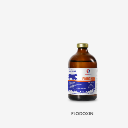
IN
FLODOXIN
A