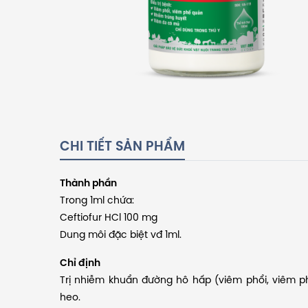
CHI TIẾT SẢN PHẨM
Thành phần
Trong 1ml chứa:
Ceftiofur HCl 100 mg
Dung môi đặc biệt vđ 1ml.
Chỉ định
Trị nhiễm khuẩn đường hô hấp (viêm phổi, viêm p
heo.