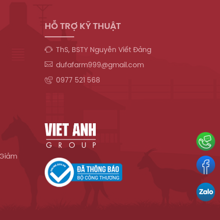
HỖ TRỢ KỸ THUẬT
ThS, BSTY Nguyễn Viết Đảng
dufafarm999@gmail.com
0977 521 568
 Giảm