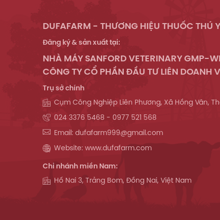
DUFAFARM - THƯƠNG HIỆU THUỐC THÚ Y
Đăng ký & sản xuất tại:
NHÀ MÁY SANFORD VETERINARY GMP-
CÔNG TY CỔ PHẦN ĐẦU TƯ LIÊN DOANH V
Trụ sở chính
Cụm Công Nghiệp Liên Phương, Xã Hồng Vân, Th
024 3376 5468 - 0977 521 568
Email: dufafarm999@gmail.com
Website: www.dufafarm.com
Chi nhánh miền Nam:
Hố Nai 3, Trảng Bom, Đồng Nai, Việt Nam