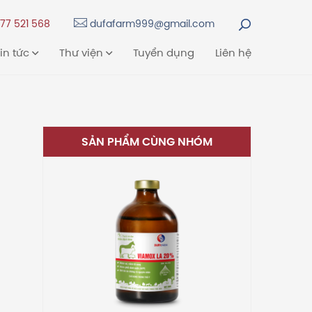
77 521 568
dufafarm999@gmail.com
in tức
Thư viện
Tuyển dụng
Liên hệ
SẢN PHẨM CÙNG NHÓM