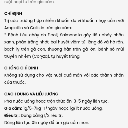
ruột hoại tử trên gia cầm.
CHỈ ĐỊNH
Trị các trường hợp nhiễm khuẩn do vi khuẩn nhạy cảm với
Ampicillin và Colistin trên gia cầm:
* Bệnh tiêu chảy do E.coli, Salmonella gây tiêu chảy phân
xanh, phân trắng nhớt, bại huyết viêm túi lòng đỏ và hở rốn,
bạch lỵ trên gà con, thương hàn trên gà lớn; bệnh sổ mũi
truyền nhiễm (Coryza), tụ huyết trùng.
CHỐNG CHỈ ĐỊNH
Không sử dụng cho vật nuôi quá mẫn với các thành phần
của thuốc.
CÁCH DÙNG VÀ LIỀU LƯỢNG
Pha nước uống hoặc trộn thức ăn, 3-5 ngày liên tục.
Gia cầm:
1g/5-7kgTT/ngày hoặc 1g/lít nước uống.
Điều trị:
Dùng bằng 1/2 liều trị.
Dùng liên tục 05 ngày để úm gia cầm non.