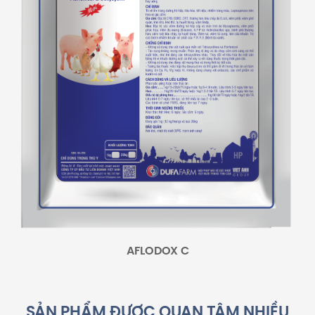
AFLODOX C
SẢN PHẨM ĐƯỢC QUAN TÂM NHIỀU