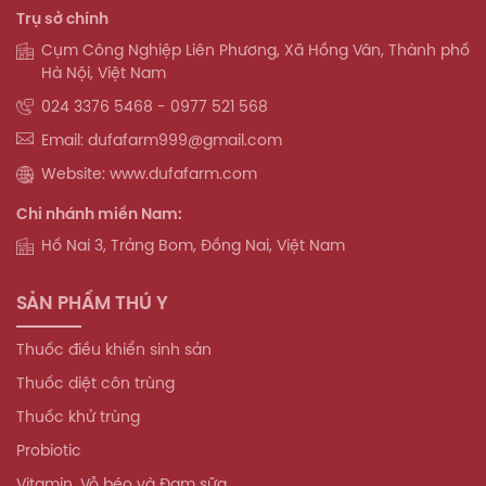
Trụ sở chính
Cụm Công Nghiệp Liên Phương, Xã Hồng Vân, Thành phố
Hà Nội, Việt Nam
024 3376 5468 - 0977 521 568
Email: dufafarm999@gmail.com
Website: www.dufafarm.com
Chi nhánh miền Nam:
Hố Nai 3, Trảng Bom, Đồng Nai, Việt Nam
SẢN PHẨM THÚ Y
Thuốc điều khiển sinh sản
Thuốc diệt côn trùng
Thuốc khử trùng
Probiotic
Vitamin, Vỗ béo và Đạm sữa