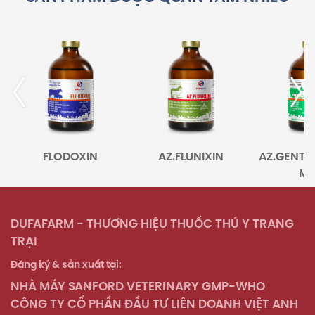
FLODOXIN
AZ.FLUNIXIN
AZ.GENTA
MA
DUFAFARM - THƯƠNG HIỆU THUỐC THÚ Y TRANG
TRẠI
Đăng ký & sản xuất tại:
NHÀ MÁY SANFORD VETERINARY GMP-WHO
CÔNG TY CỔ PHẦN ĐẦU TƯ LIÊN DOANH VIỆT ANH