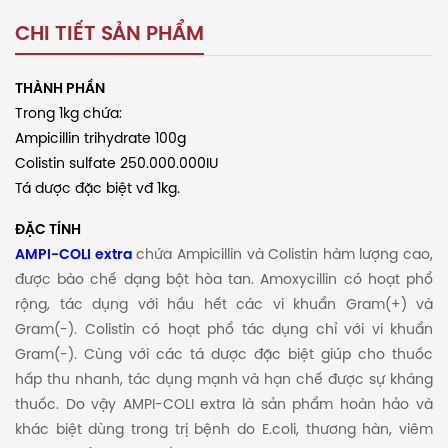
CHI TIẾT SẢN PHẨM
THÀNH PHẦN
Trong 1kg chứa:
Ampicillin trihydrate 100g
Colistin sulfate 250.000.000IU
Tá dược đặc biệt vđ 1kg.
ĐẶC TÍNH
AMPI-COLI extra
chứa Ampicillin và Colistin hàm lượng cao,
được bào chế dạng bột hòa tan. Amoxycillin có hoạt phổ
rộng, tác dụng với hầu hết các vi khuẩn Gram(+) và
Gram(-). Colistin có hoạt phổ tác dụng chỉ với vi khuẩn
Gram(-). Cùng với các tá dược đặc biệt giúp cho thuốc
hấp thu nhanh, tác dụng mạnh và hạn chế được sự kháng
thuốc. Do vậy AMPI-COLI extra là sản phẩm hoàn hảo và
khác biệt dùng trong trị bệnh do E.coli, thương hàn, viêm