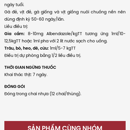
ngày tuổi.
Gà đẻ, vịt đẻ, gà giống và vịt giống nuôi chuồng nền nên
dùng định kỳ 50-60 ngày/lần.
Liều điều trị:
Gia cầm:
8-10mg Albendazole/kgTT tương ứng 1ml/10-
12,5kgTT hoặc 1ml pha với 2 lít nước sạch cho uống.
Trâu, bò, heo, dê, cừu:
1ml/5-7 kgTT
Điều trị dự phòng bằng 1/2 liều điều trị.
THỜI GIAN NGỪNG THUỐC
Khai thác thịt: 7 ngày.
ĐÓNG GÓI
Đóng trong chai nhựa (12 chai/thùng).
SẢN PHẨM CÙNG NHÓM