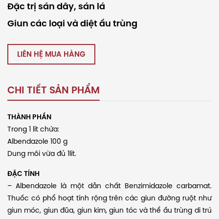
Đặc trị sán dây, sán lá
Giun các loại và diệt ấu trùng
LIÊN HỆ MUA HÀNG
CHI TIẾT SẢN PHẨM
THÀNH PHẦN
Trong 1 lít chứa:
Albendazole 100 g
Dung môi vừa đủ 1lít.
ĐẶC TÍNH
– Albendazole là một dẫn chất Benzimidazole carbamat.
Thuốc có phổ hoạt tính rộng trên các giun đường ruột như
giun móc, giun đũa, giun kim, giun tóc và thể ấu trùng di trú