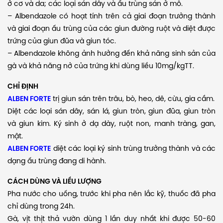
ở cơ và da; các loại sán dây và ấu trùng sán ở mô.
– Albendazole có hoạt tính trên cả giai đoạn trưởng thành
và giai đoạn ấu trùng của các giun đường ruột và diệt được
trứng của giun đũa và giun tóc.
– Albendazole không ảnh hưởng đến khả năng sinh sản của
gà và khả năng nở của trứng khi dùng liều 10mg/kgTT.
CHỈ ĐỊNH
ALBEN FORTE
trị giun sán trên trâu, bò, heo, dê, cừu, gia cầm.
Diệt các loại sán dây, sán lá, giun tròn, giun đũa, giun tròn
và giun kim. Ký sinh ở dạ dày, ruột non, manh tràng, gan,
mật.
ALBEN FORTE
diệt các loại ký sinh trùng trưởng thành và các
dạng ấu trùng đang di hành.
CÁCH DÙNG VÀ LIỀU LƯỢNG
Pha nước cho uống, trước khi pha nên lắc kỹ, thuốc đã pha
chỉ dùng trong 24h.
Gà, vịt thịt thả vườn dùng 1 lần duy nhất khi được 50-60