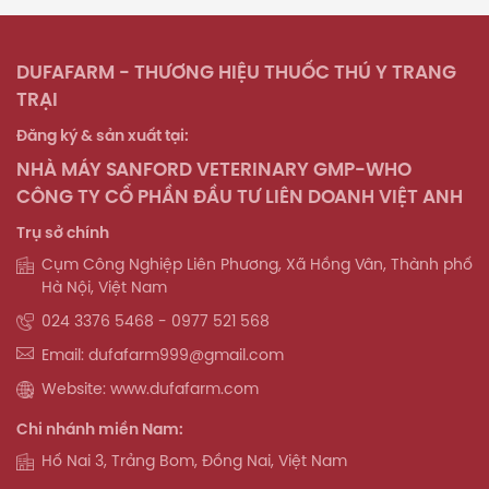
DUFAFARM - THƯƠNG HIỆU THUỐC THÚ Y TRANG
TRẠI
Đăng ký & sản xuất tại:
NHÀ MÁY SANFORD VETERINARY GMP-WHO
CÔNG TY CỔ PHẦN ĐẦU TƯ LIÊN DOANH VIỆT ANH
Trụ sở chính
Cụm Công Nghiệp Liên Phương, Xã Hồng Vân, Thành phố
Hà Nội, Việt Nam
024 3376 5468 - 0977 521 568
Email: dufafarm999@gmail.com
Website: www.dufafarm.com
Chi nhánh miền Nam:
Hố Nai 3, Trảng Bom, Đồng Nai, Việt Nam